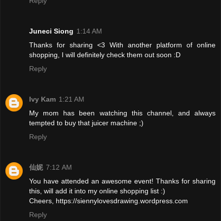
Reply
Juneci Siong
1:14 AM
Thanks for sharing <3 With another platform of online
shopping, I will definitely check them out soon :D
Reply
Ivy Kam
1:21 AM
My mom has been watching this channel, and always
tempted to buy that juicer machine ;)
Reply
仙妮
7:12 AM
You have attended an awesome event! Thanks for sharing
this, will add it into my online shopping list :)
Cheers, https://siennylovesdrawing.wordpress.com
Reply