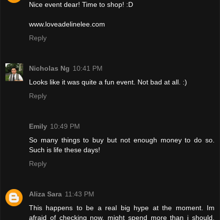
Nice event dear! Time to shop! :D
www.loveadelinelee.com
Reply
Nicholas Ng
10:41 PM
Looks like it was quite a fun event. Not bad at all. :)
Reply
Emily
10:49 PM
So many things to buy but not enough money to do so.
Such is life these days!
Reply
Aliza Sara
11:43 PM
This happens to be a real big hype at the moment. Im
afraid of checking now, might spend more than i should.