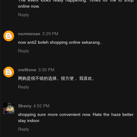
online now.
Reply
nurmisnan
3:29 PM
now anti2 boleh shopping online sekarang..
Reply
cre8tone
3:30 PM
网购是很不错的选择。很方便， 我喜欢。
Reply
Sherry
4:02 PM
shopping sure more convenient now. Hate the haze better
stay indoor.
Reply