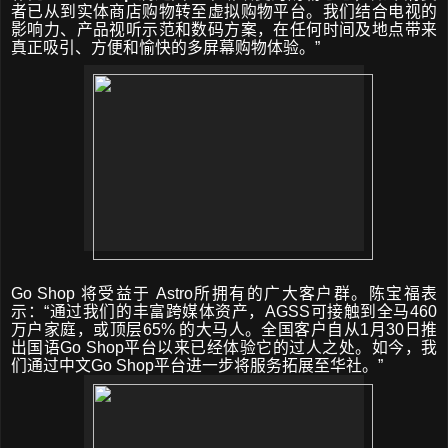
者已从到实体商店购物转至虚拟购物平台。我们结合电视的
影响力、产品视听示范和数码方案，在任何时间及地点带来
真正吸引、方便和愉快的多屏幕购物体验。
”
Go Shop
将受益于
Astro
所拥有的广大客户群。
陈宝福
表
示：
“
通过我们的丰富跨媒体资产，
AGSS
可接触到全马
460
万户家庭，或顶层
65%
的大马人。全国客户自从
1
月
30
日推
出国语
Go Shop
平台以来已经体验它的过人之处。如今，我
们通过中文
Go Shop
平台进一步将服务拓展至华社。
”