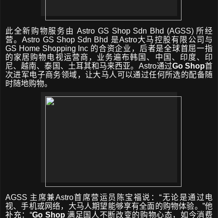
此全新购物服务由
Astro GS Shop Sdn Bhd (AGSS)
所经
营。
Astro GS Shop Sdn Bhd
是
Astro
大马控股有限公司
与
GS Home Shopping Inc
的合资企业
，
后者是全球首屈一指
的家居购物电视运营商
，
业务遍布韩国、中国、印度、印
尼、越南、泰国、土耳其和马来西亚。
Astro
通过
Go Shop
首
次进军电子商务领域，让大马人可以通过任何所选的配备随
时随地购物。
AGSS
主席兼
Astro
首席营运员
陈宝福
说
：
“
无论是通过电
视、手机或网络
，
大马人期望能够享有全面的购物体验。
”
他
补充：
“
Go Shop
满足国人不断改变的购物心态，如今消费