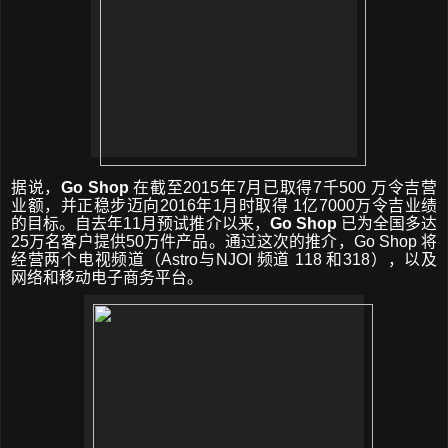
据说，
Go Shop
在截至
2015
年
7
月已取得
7
千
500
万令吉营
业额
，
并正稳步迈向
2016
年
1
月时取得
1
亿
7000
万令吉
业绩
的目标。自去年
11
月预试推介以来，
Go Shop
已为全国多达
25
万名客户提供
50
万件产品。通过这次的推介，
Go Shop
将
经营两个电视频道（
Astro
与
NJOI
频道
118
和
318
），以及
网络和移动电子商务平台。