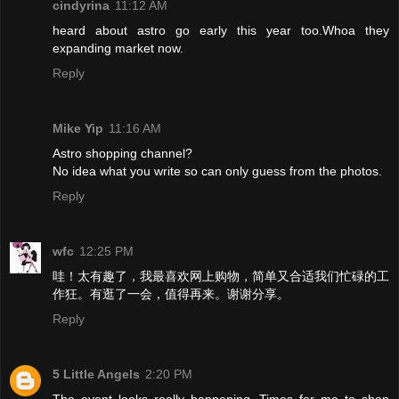
cindyrina
11:12 AM
heard about astro go early this year too.Whoa they
expanding market now.
Reply
Mike Yip
11:16 AM
Astro shopping channel?
No idea what you write so can only guess from the photos.
Reply
wfc
12:25 PM
哇！太有趣了，我最喜欢网上购物，简单又合适我们忙碌的工
作狂。有逛了一会，值得再来。谢谢分享。
Reply
5 Little Angels
2:20 PM
The event looks really happening. Times for me to shop