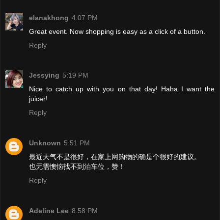
elanakhong
4:07 PM
Great event. Now shopping is easy as a click of a button.
Reply
Jessying
5:19 PM
Nice to catch up with you on that day! Haha I want the
juicer!
Reply
Unknown
5:51 PM
最近天气不是很好，在家上网购物的确是个很好的建议。
也无需懊恼找不到泊车位，赞！
Reply
Adeline Lee
8:58 PM