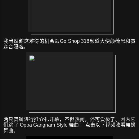
我当然趁这难得的机会跟
Go Shop 318
频道大使
颜薇恩
和賈
森合照咯。
两只舞狮进行推介礼开幕，不但热闹，还可爱极了。因为它
们跳了
Oppa Gangnam Style
舞曲！
点击以下视频收看舞狮
舞曲。