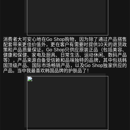
消费者大可安心地在
Go Shop
购物，因为除了通过
产品搭售
配套带来更佳价值外，更在客户有需要时提供
10
天的退货政
策和产品质量保证。
Go Shop
只供应原装正
品
（
包括美容、
健康和保健、家电及厨具、日常生活、运动休闲、数码产品
等
），
产品来源自备受信赖和品味独特的品牌
，
其中包括韩
国顶级产品、国际市场畅销产品，以及
Go Shop
独家供应的
产品
。
当中我最喜欢韩国品牌的护肤品了！