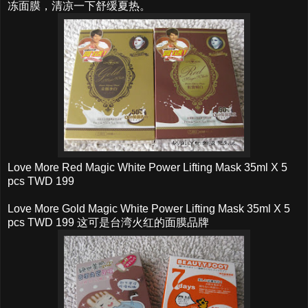
冻面膜，清凉一下舒缓夏热。
Love More Red Magic White Power Lifting Mask 35ml X 5
pcs TWD 199
Love More Gold Magic White Power Lifting Mask 35ml X 5
pcs TWD 199 这可是台湾火红的面膜品牌