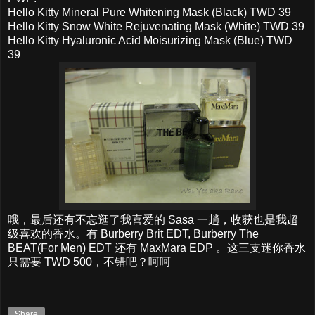
Hello Kitty Mineral Pure Whitening Mask (Black) TWD 39
Hello Kitty Snow White Rejuvenating Mask (White) TWD 39
Hello Kitty Hyaluronic Acid Moisurizing Mask (Blue) TWD
39
哦，最后还有不忘逛了我喜爱的 Sasa 一趟，收获也是我超
级喜欢的香水。有 Burberry Brit EDT, Burberry The
BEAT(For Men) EDT 还有 MaxMara EDP 。这三支迷你香水
只需要 TWD 500，不错吧？呵呵
Share