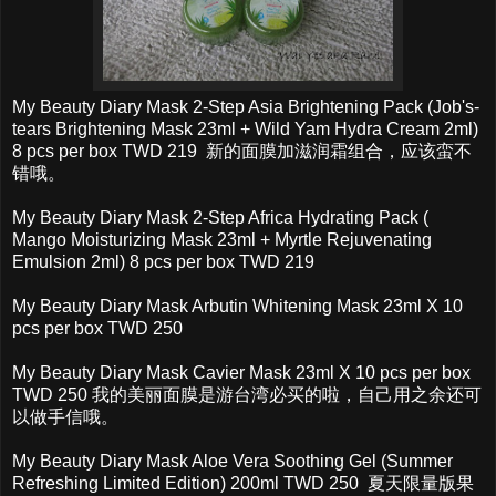
My Beauty Diary Mask 2-Step Asia Brightening Pack (Job's-
tears Brightening Mask 23ml + Wild Yam Hydra Cream 2ml)
8 pcs per box TWD 219 新的面膜加滋润霜组合，应该蛮不
错哦。
My Beauty Diary Mask 2-Step Africa Hydrating Pack (
Mango Moisturizing Mask 23ml + Myrtle Rejuvenating
Emulsion 2ml) 8 pcs per box TWD 219
My Beauty Diary Mask Arbutin Whitening Mask 23ml X 10
pcs per box TWD 250
My Beauty Diary Mask Cavier Mask 23ml X 10 pcs per box
TWD 250 我的美丽面膜是游台湾必买的啦，自己用之余还可
以做手信哦。
My Beauty Diary Mask Aloe Vera Soothing Gel (Summer
Refreshing Limited Edition) 200ml TWD 250 夏天限量版果