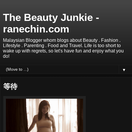
The Beauty Junkie -
ranechin.com
Malaysian Blogger whom blogs about Beauty . Fashion .
Lifestyle . Parenting . Food and Travel. Life is too short to
wake up with regrets, so let's have fun and enjoy what you
do!
▼
等待